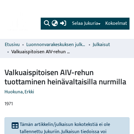
(current)
Selaa Jukuria
Kokoelmat
Etusivu
Luonnonvarakeskuksen julkaisut
Julkaisut
Valkuaispitoisen AIV-rehun tuottaminen heinävaltaisilla nurmilla
Valkuaispitoisen AIV-rehun
tuottaminen heinävaltaisilla nurmilla
Huokuna, Erkki
1971
Tämän artikkelin/julkaisun kokotekstiä ei ole
tallennettu Jukuriin. Julkaisun tiedoissa voi