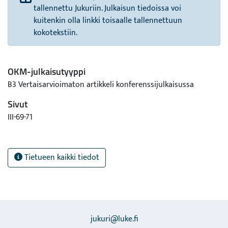
tallennettu Jukuriin. Julkaisun tiedoissa voi
kuitenkin olla linkki toisaalle tallennettuun
kokotekstiin.
OKM-julkaisutyyppi
B3 Vertaisarvioimaton artikkeli konferenssijulkaisussa
Sivut
III-69-71
Tietueen kaikki tiedot
jukuri@luke.fi