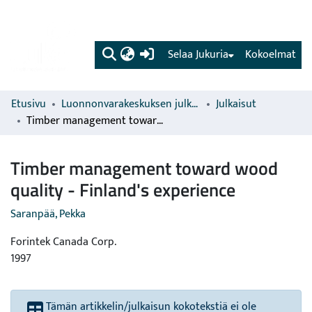
(current)
Selaa Jukuria
Kokoelmat
Etusivu
Luonnonvarakeskuksen julkaisut
Julkaisut
Timber management toward wood quality - Finland's experience
Timber management toward wood
quality - Finland's experience
Saranpää, Pekka
Forintek Canada Corp.
1997
Tämän artikkelin/julkaisun kokotekstiä ei ole