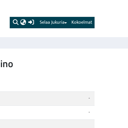
(current)
Selaa Jukuria
Kokoelmat
eino
-
-