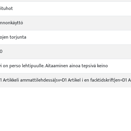
vituhot
innonkäyttö
ojen torjunta
0
vi on perso lehtipuulle. Aitaaminen ainoa tepsivä keino
D1 Artikkeli ammattilehdessä|sv=D1 Artikel i en facktidskrift|en=D1 Ar