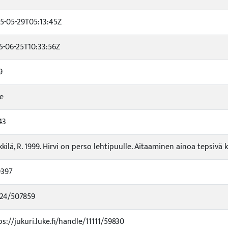
5-05-29T05:13:45Z
5-06-25T10:33:56Z
9
se
43
kkilä, R. 1999. Hirvi on perso lehtipuulle. Aitaaminen ainoa tepsivä 
397
24/507859
ps://jukuri.luke.fi/handle/11111/59830