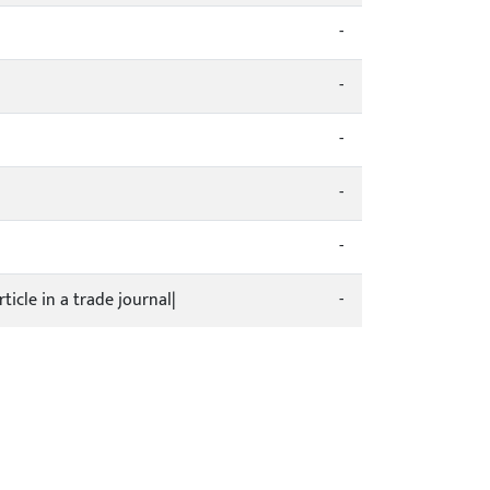
-
-
-
-
-
ticle in a trade journal|
-