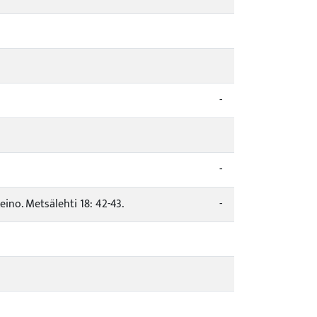
-
-
keino. Metsälehti 18: 42-43.
-