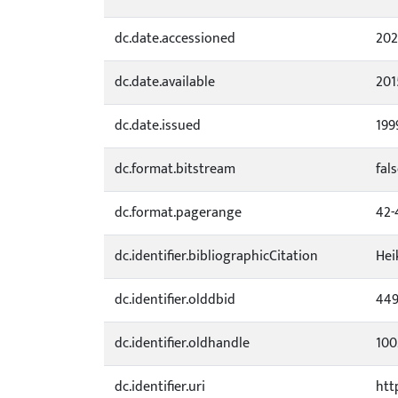
dc.date.accessioned
202
dc.date.available
201
dc.date.issued
199
dc.format.bitstream
fal
dc.format.pagerange
42-
dc.identifier.bibliographicCitation
Hei
dc.identifier.olddbid
449
dc.identifier.oldhandle
100
dc.identifier.uri
htt