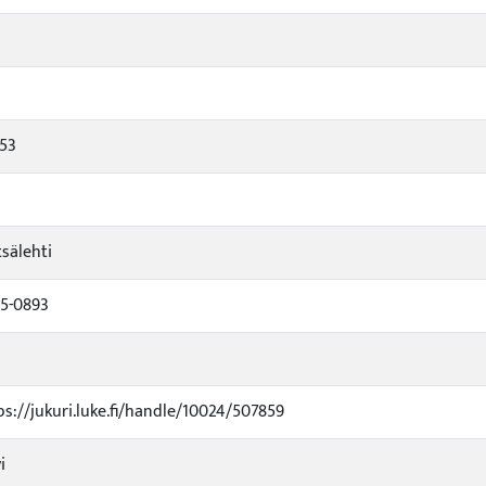
53
sälehti
5-0893
ps://jukuri.luke.fi/handle/10024/507859
i