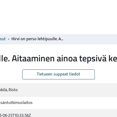
isut
Hirvi on perso lehtipuulle. Aitaaminen ainoa tepsivä keino
lle. Aitaaminen ainoa tepsivä k
Tietueen suppeat tiedot
kilä, Risto
säntutkimuslaitos
5-06-25T10:33:56Z