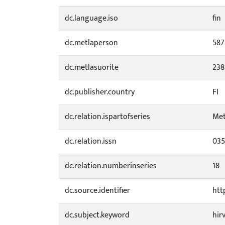
dc.language.iso
fin
dc.metlaperson
587
dc.metlasuorite
238
dc.publisher.country
FI
dc.relation.ispartofseries
Met
dc.relation.issn
035
dc.relation.numberinseries
18
dc.source.identifier
htt
dc.subject.keyword
hirv