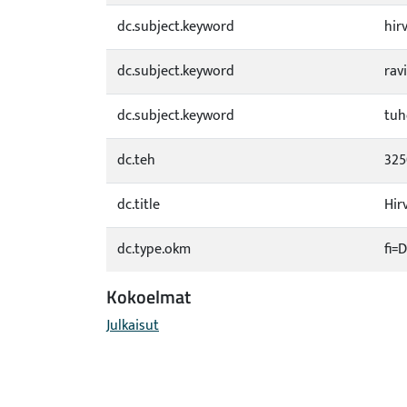
dc.subject.keyword
hir
dc.subject.keyword
rav
dc.subject.keyword
tuh
dc.teh
325
dc.title
Hir
dc.type.okm
fi=
Kokoelmat
Julkaisut