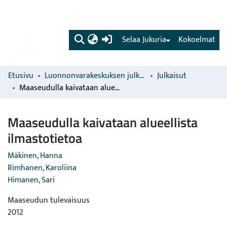
(current)
Selaa Jukuria
Kokoelmat
Etusivu
Luonnonvarakeskuksen julkaisut
Julkaisut
Maaseudulla kaivataan alueellista ilmastotietoa
Maaseudulla kaivataan alueellista
ilmastotietoa
Mäkinen, Hanna
Rimhanen, Karoliina
Himanen, Sari
Maaseudun tulevaisuus
2012