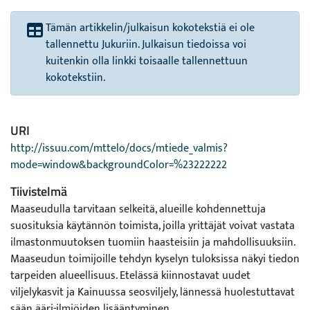
Tämän artikkelin/julkaisun kokotekstiä ei ole
tallennettu Jukuriin. Julkaisun tiedoissa voi
kuitenkin olla linkki toisaalle tallennettuun
kokotekstiin.
URI
http://issuu.com/mttelo/docs/mtiede_valmis?
mode=window&backgroundColor=%23222222
Tiivistelmä
Maaseudulla tarvitaan selkeitä, alueille kohdennettuja
suosituksia käytännön toimista, joilla yrittäjät voivat vastata
ilmastonmuutoksen tuomiin haasteisiin ja mahdollisuuksiin.
Maaseudun toimijoille tehdyn kyselyn tuloksissa näkyi tiedon
tarpeiden alueellisuus. Etelässä kiinnostavat uudet
viljelykasvit ja Kainuussa seosviljely, lännessä huolestuttavat
sään ääri-ilmiöiden lisääntyminen.