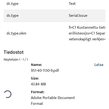
dc.type
Text
dc.type
Serial.Issue
fi=C1 Kustannettu tietee
dc.type.okm
erillisteos|sv=C1 Separat
vetenskapligt verk|en=C
Tiedostot
Näytetään
1 - 1 / 1
Name:
Lataa
951-40-1130-9.pdf
Size:
dataan...
43.84 MB
Format:
Adobe Portable Document
Format