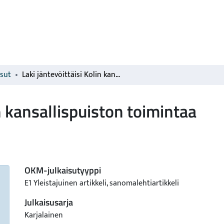
isut
Laki jäntevöittäisi Kolin kansallispuiston toimintaa
in kansallispuiston toimintaa
OKM-julkaisutyyppi
E1 Yleistajuinen artikkeli, sanomalehtiartikkeli
Julkaisusarja
Karjalainen