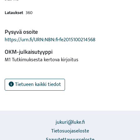
Lataukset
360
Pysyvä osoite
https://urn.fi/URN:NBN:fi-fe2015100214568
OKM-julkaisutyyppi
M1 Tutkimuksesta kertova kirjoitus
Tietueen kaikki tiedot
jukuri@luke.fi
Tietosuojaseloste
Saavutettavuusseloste