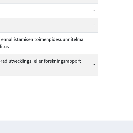
-
-
 ennallistamisen toimenpidesuunnitelma.
-
litus
cerad utvecklings- eller forskningsrapport
-