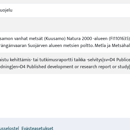
uojelu
samon vanhat metsät (Kuusamo) Natura 2000 -alueen (FI1101635)
rängänvaaran Suojärven alueen metsien poltto. Metla ja Metsähal
kaistu kehittämis- tai tutkimusraportti taikka -selvitys|sv=D4 Publi
redning|en=D4 Published development or research report or study|
usseloste
Evästeasetukset