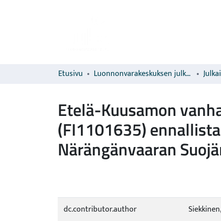
Etusivu
Luonnonvarakeskuksen julkaisut
Julka
Etelä-Kuusamon vanha
(FI1101635) ennallist
Närängänvaaran Suojärv
dc.contributor.author
Siekkinen