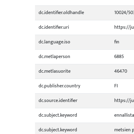
dc.identifier.oldhandle
10024/50
dc.identifier.uri
https://ju
dc.language.iso
fin
dc.metlaperson
6885
dc.metlasuorite
46470
dc.publisher.country
FI
dc.source.identifier
https://j
dc.subject.keyword
ennallist
dc.subject.keyword
metsien p