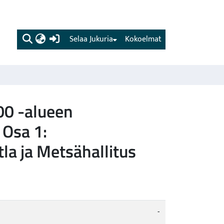
(current)
Selaa Jukuria
Kokoelmat
00 -alueen
 Osa 1:
la ja Metsähallitus
-