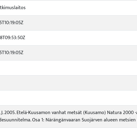
tkimuslaitos
5T10:19:05Z
28T09:53:50Z
5T10:19:05Z
, J. 2005. Etelä-Kuusamon vanhat metsät (Kuusamo) Natura 2000 -a
esuunnitelma. Osa 1: Närängänvaaran Suojärven alueen metsien pol