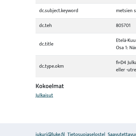
dc.subject.keyword
metsien s
dc.teh
805701
Etelä-Kuu
dc.title
Osa 1: Nä
fi=D4 Jul
dc.type.okm
eller -ut
Kokoelmat
Julkaisut
jukuri@luke.fi
Tietosuojaseloste
Saavutettavu