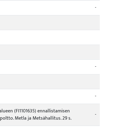
-
-
-
lueen (FI1101635) ennallistamisen
-
tto. Metla ja Metsähallitus. 29 s.