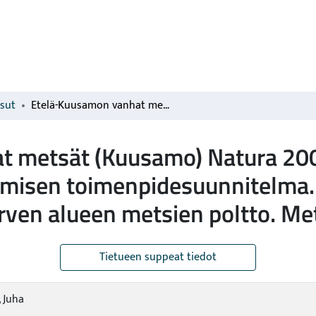
isut
Etelä-Kuusamon vanhat metsät (Kuusamo) Natura 2000 -alueen (FI1101635) ennallistamisen toimenpidesuunnitelma. Osa 1: Närängänvaaran Suojärven alueen metsien poltto. Metla ja Metsähallitus
t metsät (Kuusamo) Natura 20
amisen toimenpidesuunnitelma.
en alueen metsien poltto. Met
Tietueen suppeat tiedot
, Juha