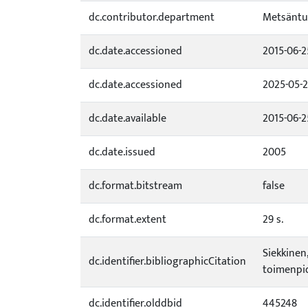
dc.contributor.department
Metsäntu
dc.date.accessioned
2015-06-2
dc.date.accessioned
2025-05-
dc.date.available
2015-06-2
dc.date.issued
2005
dc.format.bitstream
false
dc.format.extent
29 s.
Siekkinen
dc.identifier.bibliographicCitation
toimenpid
dc.identifier.olddbid
445248