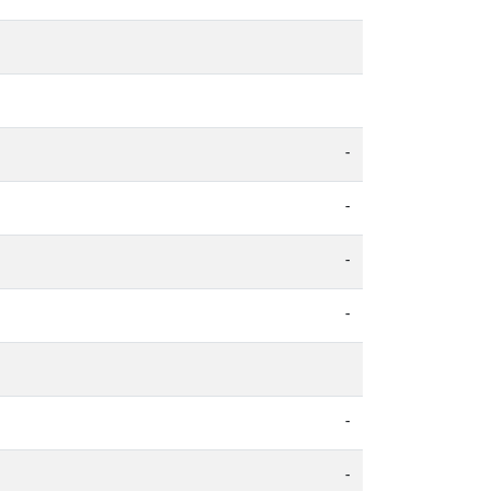
-
-
-
-
-
-