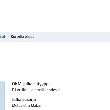
isut
Koroilla eläjät
OKM-julkaisutyyppi
D1 Artikkeli ammattilehdessä
Julkaisusarja
Metsälehti Makasiini