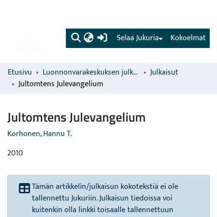
(current)
Selaa Jukuria
Kokoelmat
Etusivu
Luonnonvarakeskuksen julkaisut
Julkaisut
Jultomtens Julevangelium
Jultomtens Julevangelium
Korhonen, Hannu T.
2010
Tämän artikkelin/julkaisun kokotekstiä ei ole
tallennettu Jukuriin. Julkaisun tiedoissa voi
kuitenkin olla linkki toisaalle tallennettuun