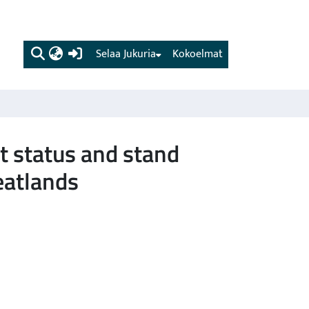
(current)
Selaa Jukuria
Kokoelmat
nt status and stand
peatlands