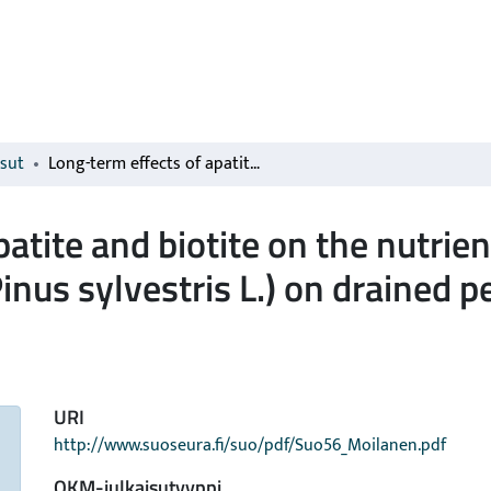
isut
Long-term effects of apatite and biotite on the nutrient status and stand growth of Scots pine (Pinus sylvestris L.) on drained peatlands
atite and biotite on the nutrie
inus sylvestris L.) on drained 
URI
http://www.suoseura.fi/suo/pdf/Suo56_Moilanen.pdf
OKM-julkaisutyyppi