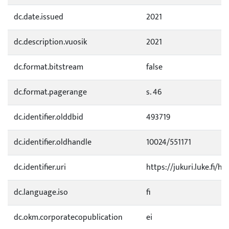
dc.date.issued
2021
dc.description.vuosik
2021
dc.format.bitstream
false
dc.format.pagerange
s. 46
dc.identifier.olddbid
493719
dc.identifier.oldhandle
10024/551171
dc.identifier.uri
https://jukuri.luke.fi/h
dc.language.iso
fi
dc.okm.corporatecopublication
ei