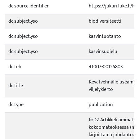
dc.source.identifier
https://jukuri.luke.fi/h
dc.subject.yso
biodiversiteetti
dc.subject.yso
kasvintuotanto
dc.subject.yso
kasvinsuojelu
dc.teh
41007-00125803
Kevätvehnälle useampi
dc.title
viljelykierto
dc.type
publication
fi=D2 Artikkeli ammatill
kokoomateoksessa (ml. 
kirjoittama johdantoart