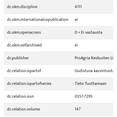
dc.okm.discipline
4111
dc.okm.internationalcopublication
ei
dc.okm.openaccess
0 = Ei vastausta
dc.okm.selfarchived
ei
dc.publisher
ProAgria Keskusten Liit
dc.relation.ispartof
Uudistuva kasvintuota
dc.relation.ispartofseries
Tieto Tuottamaan
dc.relation.issn
0357-7295
dc.relation.volume
147