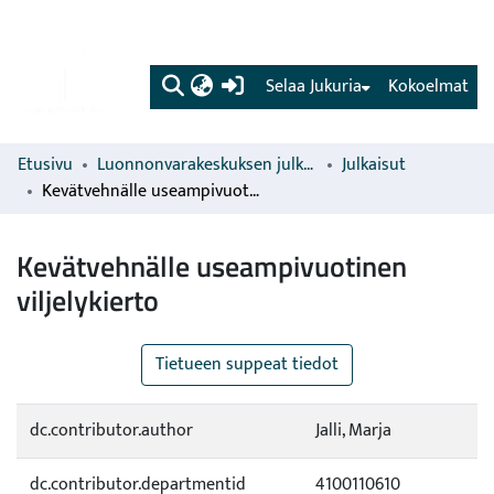
(current)
Selaa Jukuria
Kokoelmat
Etusivu
Luonnonvarakeskuksen julkaisut
Julkaisut
Kevätvehnälle useampivuotinen viljelykierto
Kevätvehnälle useampivuotinen
viljelykierto
Tietueen suppeat tiedot
dc.contributor.author
Jalli, Marja
dc.contributor.departmentid
4100110610