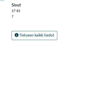
Sivut
37-43
7
Tietueen kaikki tiedot