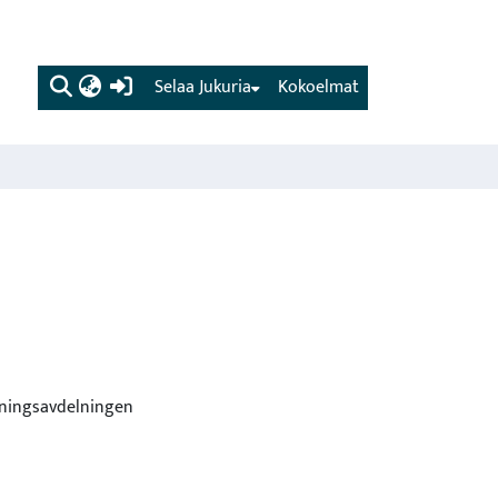
(current)
Selaa Jukuria
Kokoelmat
tningsavdelningen