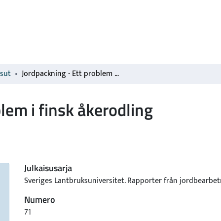
isut
Jordpackning - Ett problem i finsk åkerodling
lem i finsk åkerodling
Julkaisusarja
Sveriges Lantbruksuniversitet. Rapporter från jordbearbe
Numero
71