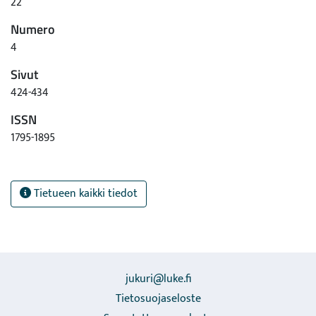
22
Numero
4
Sivut
424-434
ISSN
1795-1895
Tietueen kaikki tiedot
jukuri@luke.fi
Tietosuojaseloste