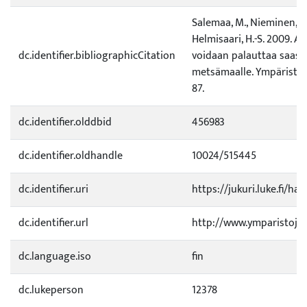
Salemaa, M., Nieminen, T.
Helmisaari, H.-S. 2009. Al
dc.identifier.bibliographicCitation
voidaan palauttaa saast
metsämaalle. Ympäristö j
87.
dc.identifier.olddbid
456983
dc.identifier.oldhandle
10024/515445
dc.identifier.uri
https://jukuri.luke.fi/ha
dc.identifier.url
http://www.ymparistojate
dc.language.iso
fin
dc.lukeperson
12378