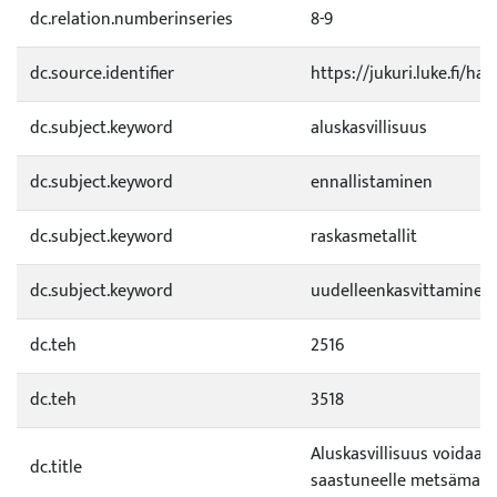
dc.relation.numberinseries
8-9
dc.source.identifier
https://jukuri.luke.fi/h
dc.subject.keyword
aluskasvillisuus
dc.subject.keyword
ennallistaminen
dc.subject.keyword
raskasmetallit
dc.subject.keyword
uudelleenkasvittaminen
dc.teh
2516
dc.teh
3518
Aluskasvillisuus voidaan
dc.title
saastuneelle metsämaal