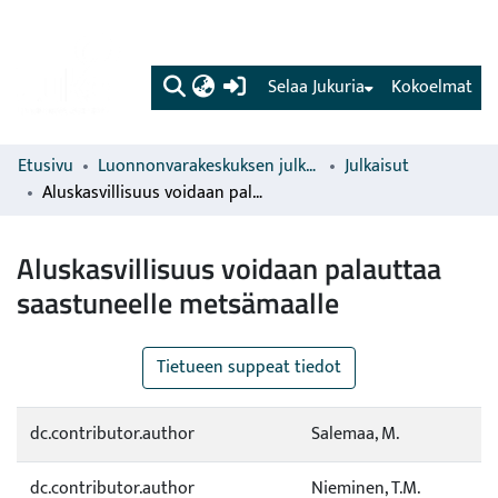
(current)
Selaa Jukuria
Kokoelmat
Etusivu
Luonnonvarakeskuksen julkaisut
Julkaisut
Aluskasvillisuus voidaan palauttaa saastuneelle metsämaalle
Aluskasvillisuus voidaan palauttaa
saastuneelle metsämaalle
Tietueen suppeat tiedot
dc.contributor.author
Salemaa, M.
dc.contributor.author
Nieminen, T.M.