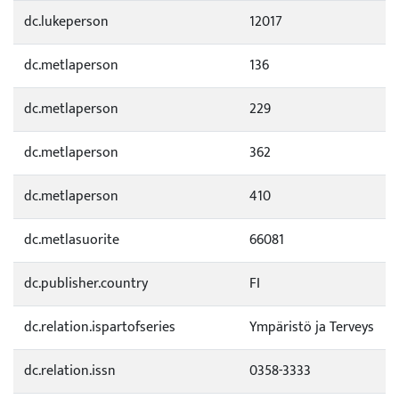
dc.lukeperson
12017
dc.metlaperson
136
dc.metlaperson
229
dc.metlaperson
362
dc.metlaperson
410
dc.metlasuorite
66081
dc.publisher.country
FI
dc.relation.ispartofseries
Ympäristö ja Terveys
dc.relation.issn
0358-3333