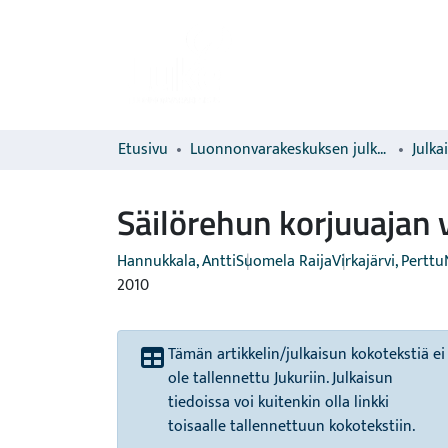
Etusivu
Luonnonvarakeskuksen julkaisut
Julka
Säilörehun korjuuajan 
Hannukkala, Antti
Suomela Raija
Virkajärvi, Perttu
2010
Tämän artikkelin/julkaisun kokotekstiä ei
ole tallennettu Jukuriin. Julkaisun
tiedoissa voi kuitenkin olla linkki
toisaalle tallennettuun kokotekstiin.