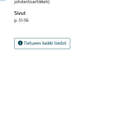
johdantoartikkeli)
Sivut
p. 51-56
Tietueen kaikki tiedot