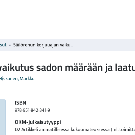
isut
Säilörehun korjuuajan vaikutus sadon määrään ja laatuun (Yara N5)
vaikutus sadon määrään ja laat
Niskanen, Markku
ISBN
978-951-842-341-9
OKM-julkaisutyyppi
D2 Artikkeli ammatillisessa kokoomateoksessa (ml. toimitt