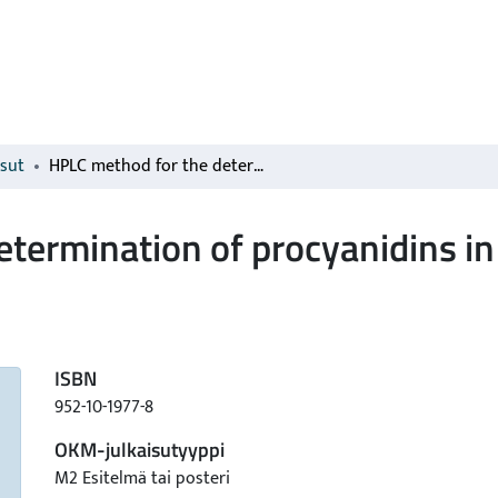
isut
HPLC method for the determination of procyanidins in food
termination of procyanidins in
ISBN
952-10-1977-8
OKM-julkaisutyyppi
M2 Esitelmä tai posteri