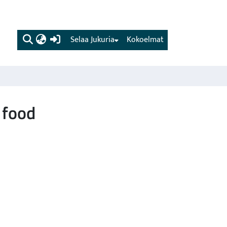
(current)
Selaa Jukuria
Kokoelmat
 food