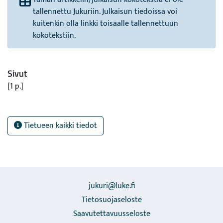
tallennettu Jukuriin. Julkaisun tiedoissa voi
kuitenkin olla linkki toisaalle tallennettuun
kokotekstiin.
Sivut
[1 p.]
Tietueen kaikki tiedot
jukuri@luke.fi
Tietosuojaseloste
Saavutettavuusseloste