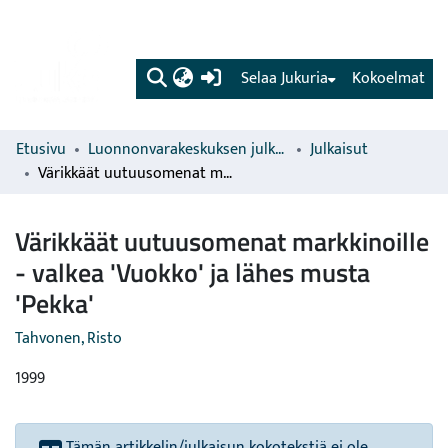
(current)
Selaa Jukuria
Kokoelmat
Etusivu
Luonnonvarakeskuksen julkaisut
Julkaisut
Värikkäät uutuusomenat markkinoille - valkea 'Vuokko' ja lähes musta 'Pekka'
Värikkäät uutuusomenat markkinoille
- valkea 'Vuokko' ja lähes musta
'Pekka'
Tahvonen, Risto
1999
Tämän artikkelin/julkaisun kokotekstiä ei ole