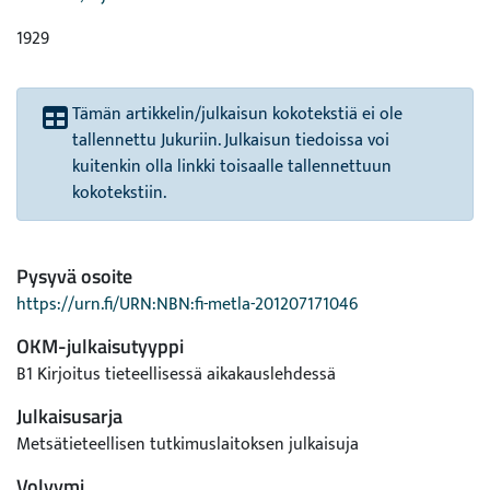
1929
Tämän artikkelin/julkaisun kokotekstiä ei ole
tallennettu Jukuriin. Julkaisun tiedoissa voi
kuitenkin olla linkki toisaalle tallennettuun
kokotekstiin.
Pysyvä osoite
https://urn.fi/URN:NBN:fi-metla-201207171046
OKM-julkaisutyyppi
B1 Kirjoitus tieteellisessä aikakauslehdessä
Julkaisusarja
Metsätieteellisen tutkimuslaitoksen julkaisuja
Volyymi