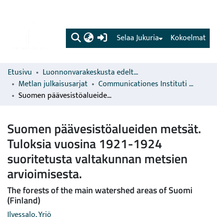
(current)
Selaa Jukuria
Kokoelmat
Etusivu
Luonnonvarakeskusta edeltävien organisaatioiden sarjat
Metlan julkaisusarjat
Communicationes Instituti Forestalis Fenniae
Suomen päävesistöalueiden metsät. Tuloksia vuosina 1921-1924 suoritetusta valtakunnan metsien arvioimisesta.
Suomen päävesistöalueiden metsät.
Tuloksia vuosina 1921-1924
suoritetusta valtakunnan metsien
arvioimisesta.
The forests of the main watershed areas of Suomi
(Finland)
Ilvessalo, Yrjö