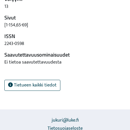
13
Sivut
[1-154,65-69]
ISSN
2243-0598
Saavutettavuusominaisuudet
Ei tietoa saavutettavuudesta
Tietueen kaikki tiedot
jukuri@luke.fi
Tietosuojaseloste