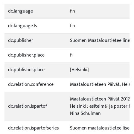
dc.language
fin
dc.language.ls
fin
dc.publisher
Suomen Maataloustieteellinen
dc.publisher.place
fi
dc.publisher.place
[Helsinki]
dc.relation.conference
Maataloustieteen Päivät; Helsin
Maataloustieteen Päivät 2012, 10.
dc.relation.ispartof
Helsinki : esitelmä- ja posteriti
Nina Schulman
dc.relation.ispartofseries
Suomen maataloustieteellisen 