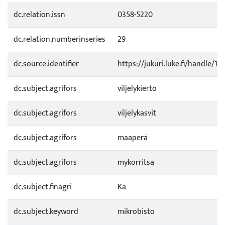
dc.relation.issn
0358-5220
dc.relation.numberinseries
29
dc.source.identifier
https://jukuri.luke.fi/handle/1
dc.subject.agrifors
viljelykierto
dc.subject.agrifors
viljelykasvit
dc.subject.agrifors
maaperä
dc.subject.agrifors
mykorritsa
dc.subject.finagri
Ka
dc.subject.keyword
mikrobisto