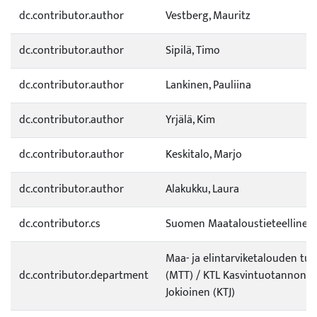
dc.contributor.author
Vestberg, Mauritz
dc.contributor.author
Sipilä, Timo
dc.contributor.author
Lankinen, Pauliina
dc.contributor.author
Yrjälä, Kim
dc.contributor.author
Keskitalo, Marjo
dc.contributor.author
Alakukku, Laura
dc.contributor.cs
Suomen Maataloustieteellinen
Maa- ja elintarviketalouden tu
dc.contributor.department
(MTT) / KTL Kasvintuotannon t
Jokioinen (KTJ)