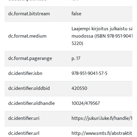
dc.format.bitstream
false
Laajempi kirjoitus julkaistu sä
dc.format.medium
muodossa (ISBN 978-951-9041-56
5220)
dc.format.pagerange
p. 17
dc.identifier.isbn
978-951-9041-57-5
dc.identifier.olddbid
420550
dc.identifier.oldhandle
10024/479567
dc.identifier.uri
https://jukuri.luke.fi/handle/11
dc.identifier.url
http://www.smts.fi/abstraktit_