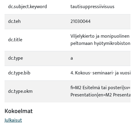
dc.subject.keyword
tautisuppressiivisuus
dc.teh
21030044
Viljelykierto ja monipuolinen ka
dc.title
peltomaan hyötymikrobiston e
dc.type
a
dc.type.bib
4. Kokous- seminaari- ja vuosiki
fi=M2 Esitelmä tai posteri|sv=M
dc.type.okm
Presentation|en=M2 Presentati
Kokoelmat
Julkaisut