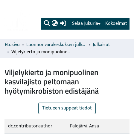
(current)
Selaa Jukuria
Kokoelmat
Etusivu
Luonnonvarakeskuksen julkaisut
Julkaisut
Viljelykierto ja monipuolinen kasvilajisto peltomaan hyötymikrobiston edistäjänä
Viljelykierto ja monipuolinen
kasvilajisto peltomaan
hyötymikrobiston edistäjänä
Tietueen suppeat tiedot
dc.contributor.author
Palojärvi, Ansa