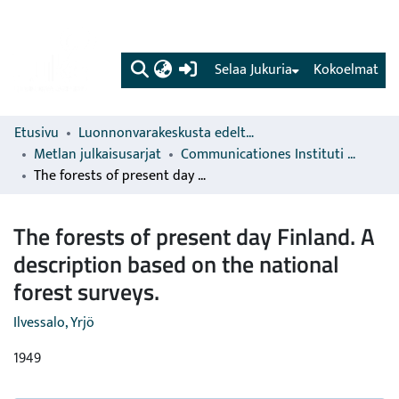
(current)
Selaa Jukuria
Kokoelmat
Etusivu
Luonnonvarakeskusta edeltävien organisaatioiden sarjat
Metlan julkaisusarjat
Communicationes Instituti Forestalis Fenniae
The forests of present day Finland. A description based on the national forest surveys.
The forests of present day Finland. A
description based on the national
forest surveys.
Ilvessalo, Yrjö
1949