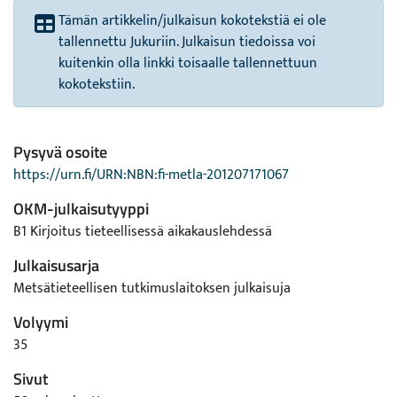
Tämän artikkelin/julkaisun kokotekstiä ei ole
tallennettu Jukuriin. Julkaisun tiedoissa voi
kuitenkin olla linkki toisaalle tallennettuun
kokotekstiin.
Pysyvä osoite
https://urn.fi/URN:NBN:fi-metla-201207171067
OKM-julkaisutyyppi
B1 Kirjoitus tieteellisessä aikakauslehdessä
Julkaisusarja
Metsätieteellisen tutkimuslaitoksen julkaisuja
Volyymi
35
Sivut