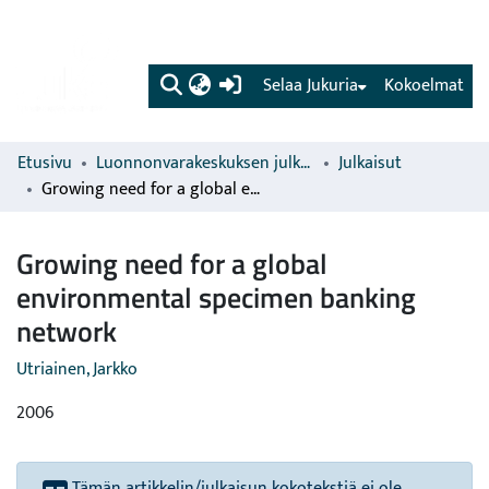
(current)
Selaa Jukuria
Kokoelmat
Etusivu
Luonnonvarakeskuksen julkaisut
Julkaisut
Growing need for a global environmental specimen banking network
Growing need for a global
environmental specimen banking
network
Utriainen, Jarkko
2006
Tämän artikkelin/julkaisun kokotekstiä ei ole