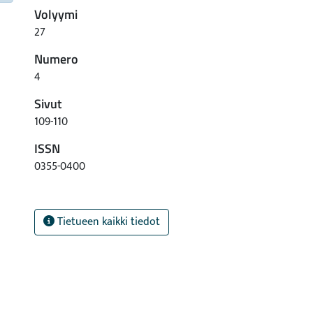
Volyymi
27
Numero
4
Sivut
109-110
ISSN
0355-0400
Tietueen kaikki tiedot