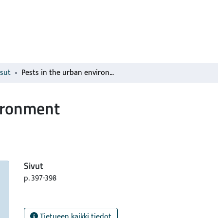
isut
Pests in the urban environment
vironment
Sivut
p. 397-398
Tietueen kaikki tiedot