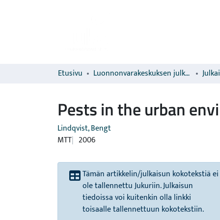
Etusivu
Luonnonvarakeskuksen julkaisut
Julka
Pests in the urban en
Lindqvist, Bengt
MTT
2006
Tämän artikkelin/julkaisun kokotekstiä ei
ole tallennettu Jukuriin. Julkaisun
tiedoissa voi kuitenkin olla linkki
toisaalle tallennettuun kokotekstiin.