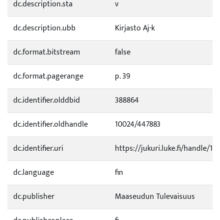
dc.description.sta
v
dc.description.ubb
Kirjasto Aj-k
dc.format.bitstream
false
dc.format.pagerange
p. 39
dc.identifier.olddbid
388864
dc.identifier.oldhandle
10024/447883
dc.identifier.uri
https://jukuri.luke.fi/handle/11
dc.language
fin
dc.publisher
Maaseudun Tulevaisuus