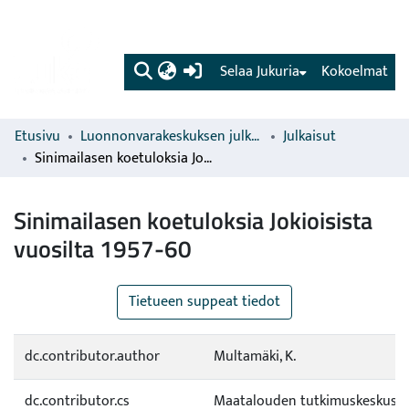
(current)
Selaa Jukuria
Kokoelmat
Etusivu
Luonnonvarakeskuksen julkaisut
Julkaisut
Sinimailasen koetuloksia Jokioisista vuosilta 1957-60
Sinimailasen koetuloksia Jokioisista
vuosilta 1957-60
Tietueen suppeat tiedot
dc.contributor.author
Multamäki, K.
dc.contributor.cs
Maatalouden tutkimuskeskus