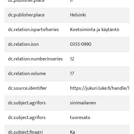
dc.publisher.place
fi
dc.publisher.place
Helsinki
dc.relation.ispartofseries
Koetoiminta ja käytäntö
dc.relation.issn
0355-0990
dc.relation.numberinseries
12
dc.relation.volume
17
dc.source.identifier
https://jukuri.luke.fi/handle/1
dc.subject.agrifors
sinimailanen
dc.subject.agrifors
tuoresato
dc.subject.finagri
Ka