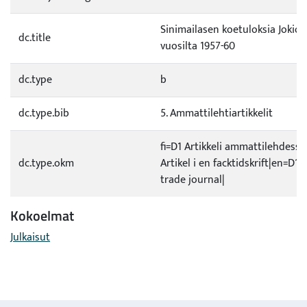
Sinimailasen koetuloksia Jokioi
dc.title
vuosilta 1957-60
dc.type
b
dc.type.bib
5. Ammattilehtiartikkelit
fi=D1 Artikkeli ammattilehdessä
dc.type.okm
Artikel i en facktidskrift|en=D1 A
trade journal|
Kokoelmat
Julkaisut