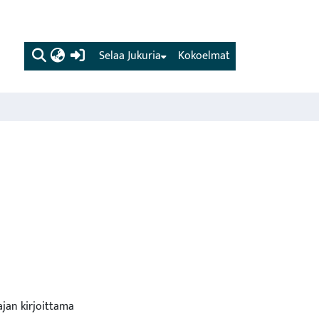
(current)
Selaa Jukuria
Kokoelmat
ajan kirjoittama