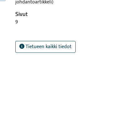
johdantoartikkeli)
Sivut
9
Tietueen kaikki tiedot