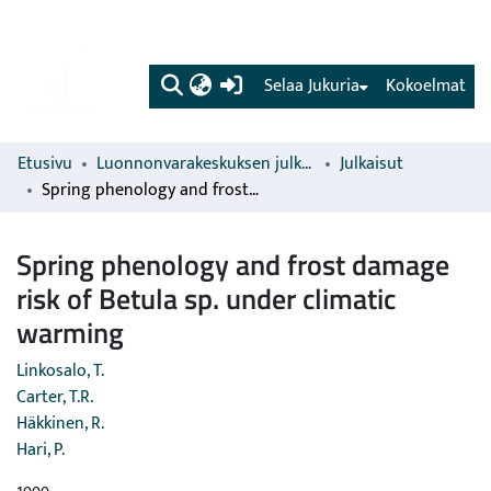
(current)
Selaa Jukuria
Kokoelmat
Etusivu
Luonnonvarakeskuksen julkaisut
Julkaisut
Spring phenology and frost damage risk of Betula sp. under climatic warming
Spring phenology and frost damage
risk of Betula sp. under climatic
warming
Linkosalo, T.
Carter, T.R.
Häkkinen, R.
Hari, P.