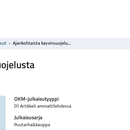
isut
Ajankohtaista kasvinsuojelusta
ojelusta
OKM-julkaisutyyppi
D1 Artikkeli ammattilehdessä
Julkaisusarja
Puutarha&kauppa