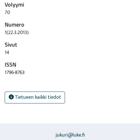
Volyymi
70
Numero
1(22.3.2013)
Sivut
14
ISSN
1796-8763
Tietueen kaikki tiedot
jukuri@luke.fi