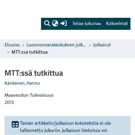
(current)
Selaa Jukuria
Kokoelmat
Etusivu
Luonnonvarakeskuksen julkaisut
Julkaisut
MTT:ssä tutkittua
MTT:ssä tutkittua
Känkänen, Hannu
Maaseudun Tulevaisuus
2013
Tämän artikkelin/julkaisun kokotekstiä ei ole
tallennettu Jukuriin. Julkaisun tiedoissa voi