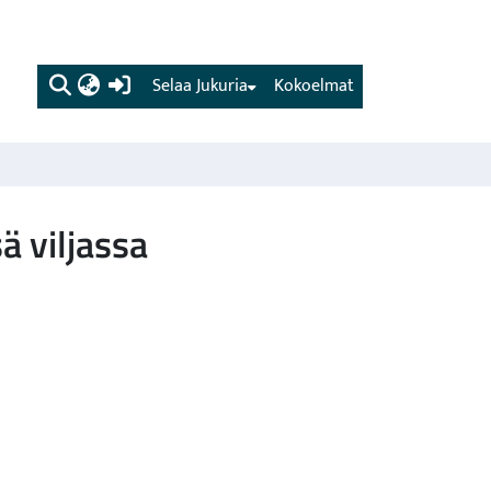
(current)
Selaa Jukuria
Kokoelmat
ä viljassa