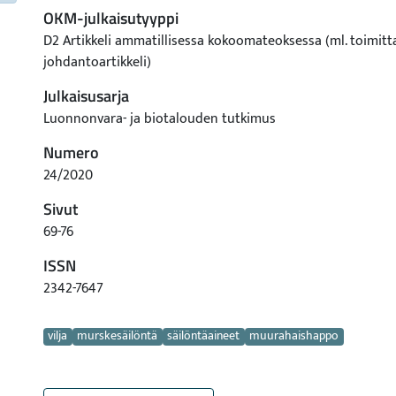
OKM-julkaisutyyppi
D2 Artikkeli ammatillisessa kokoomateoksessa (ml. toimitt
johdantoartikkeli)
Julkaisusarja
Luonnonvara- ja biotalouden tutkimus
Numero
24/2020
Sivut
69-76
ISSN
2342-7647
Avainsanat
vilja
murskesäilöntä
säilöntäaineet
muurahaishappo