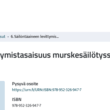
isut
6. Säilöntäaineen levittymistasaisuus murskesäilötyssä viljassa
ttymistasaisuus murskesäilötyss
Pysyvä osoite
https://urn.fi/URN:ISBN:978-952-326-947-7
ISBN
978-952-326-947-7