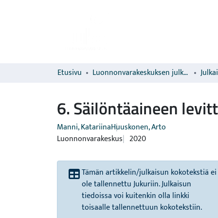
Etusivu
Luonnonvarakeskuksen julkaisut
Julka
6. Säilöntäaineen levi
Manni, Katariina
Huuskonen, Arto
Luonnonvarakeskus
2020
Tämän artikkelin/julkaisun kokotekstiä ei
ole tallennettu Jukuriin. Julkaisun
tiedoissa voi kuitenkin olla linkki
toisaalle tallennettuun kokotekstiin.