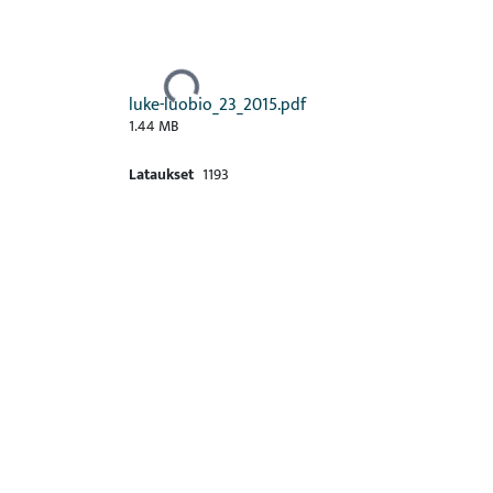
Ladataan...
luke-luobio_23_2015.pdf
1.44 MB
Lataukset
1193