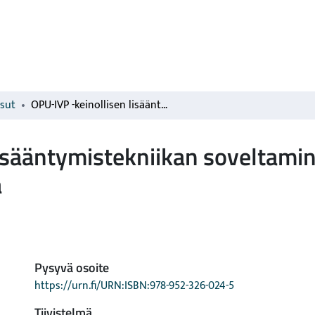
isut
OPU-IVP -keinollisen lisääntymistekniikan soveltaminen tilaoloihin Pohjois-Savon lypsykarjatiloilla
isääntymistekniikan soveltamine
a
Pysyvä osoite
https://urn.fi/URN:ISBN:978-952-326-024-5
Tiivistelmä