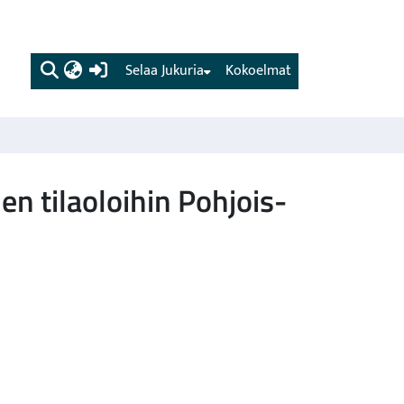
(current)
Selaa Jukuria
Kokoelmat
n tilaoloihin Pohjois-