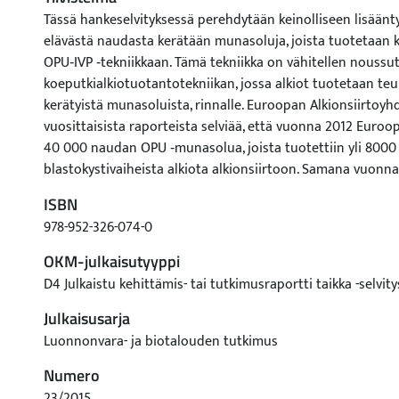
Tässä hankeselvityksessä perehdytään keinolliseen lisäänty
elävästä naudasta kerätään munasoluja, joista tuotetaan ko
OPU‐IVP ‐tekniikkaan. Tämä tekniikka on vähitellen noussut
koeputkialkiotuotantotekniikan, jossa alkiot tuotetaan te
kerätyistä munasoluista, rinnalle. Euroopan Alkionsiirtoyh
vuosittaisista raporteista selviää, että vuonna 2012 Euroo
40 000 naudan OPU ‐munasolua, joista tuotettiin yli 8000 
blastokystivaiheista alkiota alkionsiirtoon. Samana vuonn
teurastamomunasarjasta kerätyistä munasoluista tuotetti
ISBN
siirtokelpoista alkiota (AETE 2013). Vastaavasti vuonna 200
978-952-326-074-0
tuotettiin 3 700 siirtokelpoista alkiota, ja teurastamomun
kerätyistä munasoluista 8 500 siirtokelpoista alkiota (AET
OKM-julkaisutyyppi
kaupallisen naudan koeputkialkiotuotannon painopiste on
D4 Julkaistu kehittämis- tai tutkimusraportti taikka -selvity
siirtymässä OPU‐IVP ‐alkioihin, ja Suomi seuraa mukana täs
Julkaisusarja
Yhteispohjoismaisen jalostusorganisaatio Viking Genetics
ollaan aloittamassa kevään 2015 aikana OPU‐IVP ‐ohjelma e
Luonnonvara- ja biotalouden tutkimus
arvokkaista hiehoista kerätään munasoluja, joista tuoteta
Numero
Luonnonvarakeskus Jokioisten alkiolaboratoriossa.
23/2015