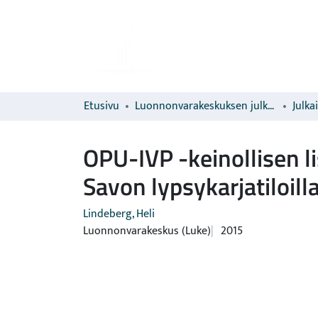
Etusivu
Luonnonvarakeskuksen julkaisut
Julka
OPU-IVP -keinollisen l
Savon lypsykarjatiloill
Lindeberg, Heli
Luonnonvarakeskus (Luke)
2015