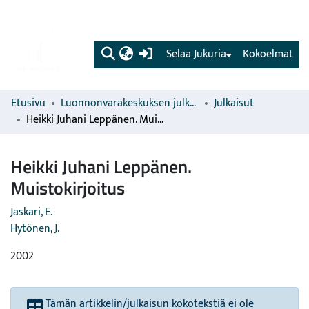
(current)
Selaa Jukuria
Kokoelmat
Etusivu
Luonnonvarakeskuksen julkaisut
Julkaisut
Heikki Juhani Leppänen. Muistokirjoitus
Heikki Juhani Leppänen.
Muistokirjoitus
Jaskari, E.
Hytönen, J.
2002
Tämän artikkelin/julkaisun kokotekstiä ei ole