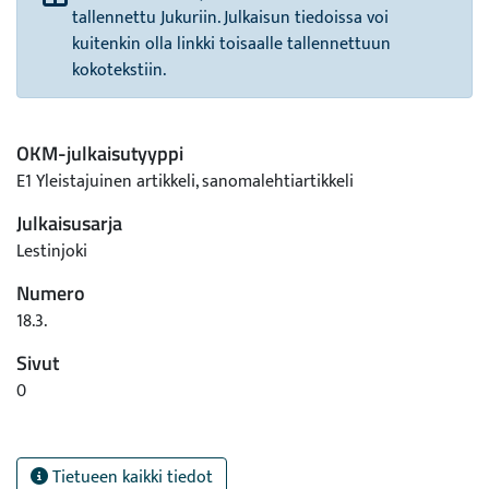
tallennettu Jukuriin. Julkaisun tiedoissa voi
kuitenkin olla linkki toisaalle tallennettuun
kokotekstiin.
OKM-julkaisutyyppi
E1 Yleistajuinen artikkeli, sanomalehtiartikkeli
Julkaisusarja
Lestinjoki
Numero
18.3.
Sivut
0
Tietueen kaikki tiedot