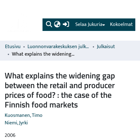
(current)
Selaa Jukuria
Kokoelmat
Etusivu
Luonnonvarakeskuksen julkaisut
Julkaisut
What explains the widening gap between the retail and producer prices of food? : the case of the Finnish food markets
What explains the widening gap
between the retail and producer
prices of food? : the case of the
Finnish food markets
Kuosmanen, Timo
Niemi, Jyrki
2006