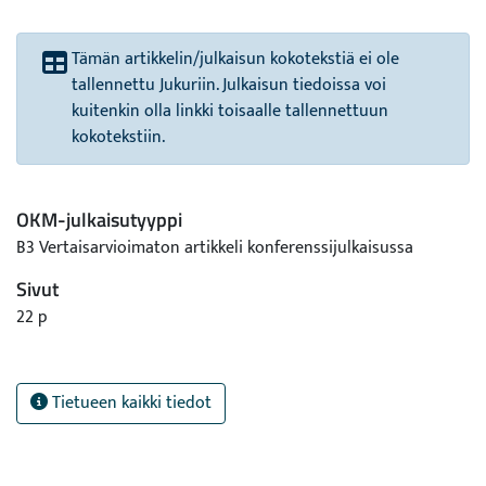
Tämän artikkelin/julkaisun kokotekstiä ei ole
tallennettu Jukuriin. Julkaisun tiedoissa voi
kuitenkin olla linkki toisaalle tallennettuun
kokotekstiin.
OKM-julkaisutyyppi
B3 Vertaisarvioimaton artikkeli konferenssijulkaisussa
Sivut
22 p
Tietueen kaikki tiedot