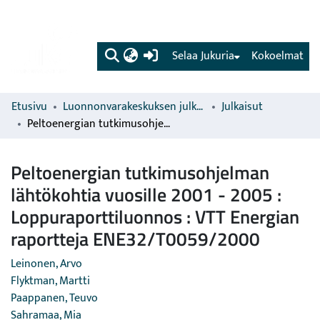
(current)
Selaa Jukuria
Kokoelmat
Etusivu
Luonnonvarakeskuksen julkaisut
Julkaisut
Peltoenergian tutkimusohjelman lähtökohtia vuosille 2001 - 2005 : Loppuraporttiluonnos : VTT Energian raportteja ENE32/T0059/2000
Peltoenergian tutkimusohjelman
lähtökohtia vuosille 2001 - 2005 :
Loppuraporttiluonnos : VTT Energian
raportteja ENE32/T0059/2000
Leinonen, Arvo
Flyktman, Martti
Paappanen, Teuvo
Sahramaa, Mia