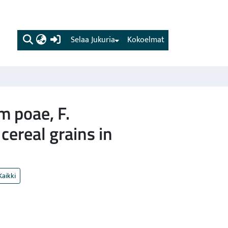
(current)
Selaa Jukuria
Kokoelmat
m poae, F.
cereal grains in
Kaikki