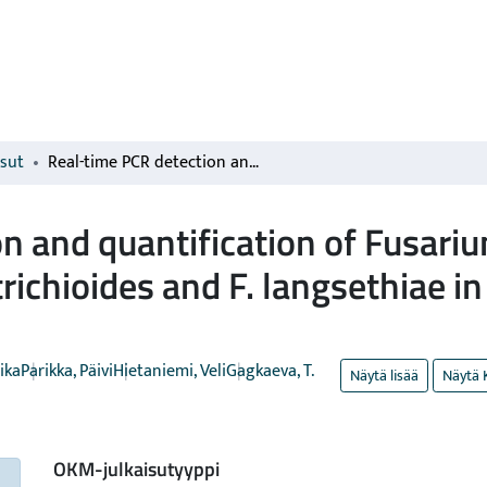
isut
Real-time PCR detection and quantification of Fusarium poae, F. graminearum, F. sporotrichioides and F. langsethiae in cereal grains in Finland and Russia
n and quantification of Fusariu
ichioides and F. langsethiae in 
ika
Parikka, Päivi
Hietaniemi, Veli
Gagkaeva, T.
Näytä lisää
Näytä 
OKM-julkaisutyyppi