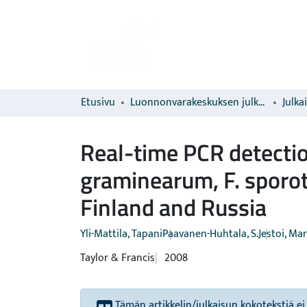
Etusivu
Luonnonvarakeskuksen julkaisut
Julka
Real-time PCR detectio
graminearum, F. sporotr
Finland and Russia
Yli-Mattila, Tapani
Paavanen-Huhtala, S.
Jestoi, Mar
Taylor & Francis
2008
Tämän artikkelin/julkaisun kokotekstiä ei