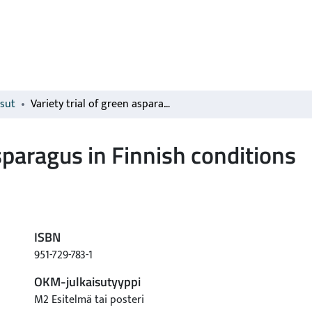
isut
Variety trial of green asparagus in Finnish conditions
asparagus in Finnish conditions
ISBN
951-729-783-1
OKM-julkaisutyyppi
M2 Esitelmä tai posteri