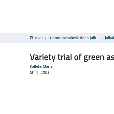
Etusivu
Luonnonvarakeskuksen julkaisut
Julka
Variety trial of green 
Kallela, Marja
MTT
2003