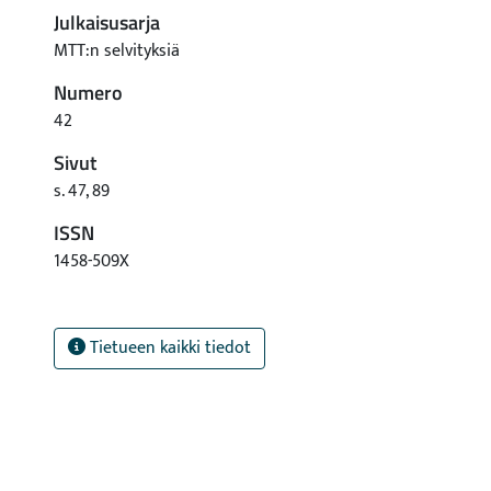
Julkaisusarja
MTT:n selvityksiä
Numero
42
Sivut
s. 47, 89
ISSN
1458-509X
Tietueen kaikki tiedot