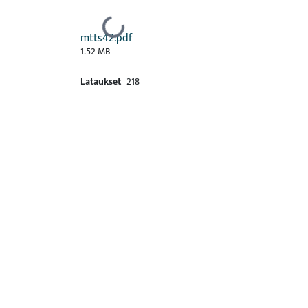
Ladataan...
mtts42.pdf
1.52 MB
Lataukset
218