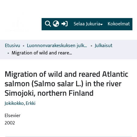
(current)
Selaa Jukuria
Kokoelmat
Etusivu
Luonnonvarakeskuksen julkaisut
Julkaisut
Migration of wild and reared Atlantic salmon (Salmo salar L.) in the river Simojoki, northern Finland
Migration of wild and reared Atlantic
salmon (Salmo salar L.) in the river
Simojoki, northern Finland
Jokikokko, Erkki
Elsevier
2002