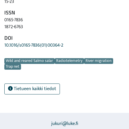
15-23
ISSN
0165-7836
1872-6763
DOI
10.1016/s0165-7836(01)00364-2
Avainsanat
Wild and reared Salmo salar
Radiotelemetry
River migration
Trap net
Tietueen kaikki tiedot
jukuri@luke.fi