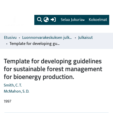
(current)
Selaa Jukuria
Kokoelmat
Etusivu
Luonnonvarakeskuksen julkaisut
Julkaisut
Template for developing guidelines for sustainable forest management for bioenergy production.
Template for developing guidelines
for sustainable forest management
for bioenergy production.
Smith, C. T.
McMahon, S. D.
1997