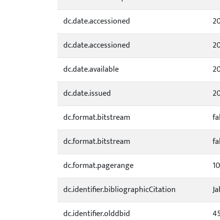
dc.date.accessioned
20
dc.date.accessioned
20
dc.date.available
20
dc.date.issued
2
dc.format.bitstream
fa
dc.format.bitstream
fa
dc.format.pagerange
10
dc.identifier.bibliographicCitation
Ja
dc.identifier.olddbid
4