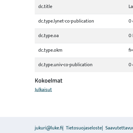
dc.title
La
dc.type.lynet-co-publication
0 
dc.type.oa
0 
dc.type.okm
fi
dc.type.univ-co-publication
0 
Kokoelmat
Julkaisut
jukuri@luke.fi
Tietosuojaseloste
Saavutettavu