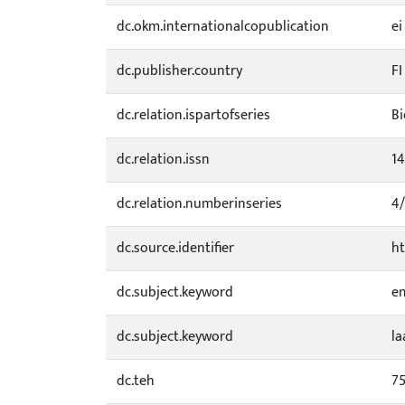
dc.okm.internationalcopublication
ei
dc.publisher.country
FI
dc.relation.ispartofseries
Bi
dc.relation.issn
14
dc.relation.numberinseries
4
dc.source.identifier
ht
dc.subject.keyword
e
dc.subject.keyword
la
dc.teh
7