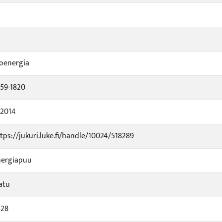
oenergia
59-1820
/2014
tps://jukuri.luke.fi/handle/10024/518289
nergiapuu
atu
528