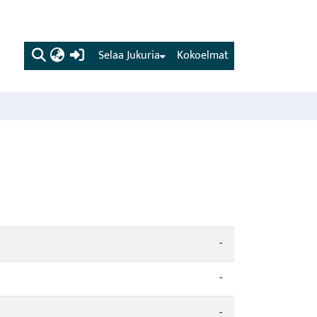
(current)
Selaa Jukuria
Kokoelmat
-
-
-