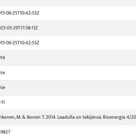
15-06-25T10:42:55Z
25-05-29T17:58:11Z
15-06-25T10:42:55Z
014
lse
lse
-11
hkonen, M. & Ikonen T. 2014. Laadulla on tekijänsä. Bioenergia 4/201
59827