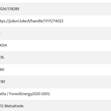
0024/518289
tps://jukuri.luke.fi/handle/11111/74022
n
0034
76
760
181
tla / ForestEnergy2020 (001)
12 Metsätiede