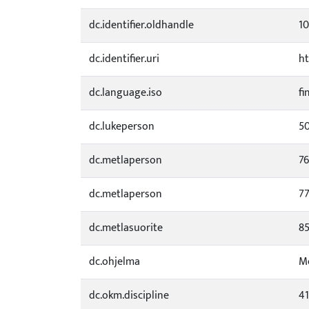
dc.identifier.oldhandle
1
dc.identifier.uri
ht
dc.language.iso
fi
dc.lukeperson
5
dc.metlaperson
76
dc.metlaperson
7
dc.metlasuorite
85
dc.ohjelma
Me
dc.okm.discipline
41