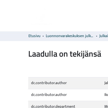
Etusivu
Luonnonvarakeskuksen julkaisut
Julka
Laadulla on tekijänsä
dc.contributor.author
Ja
dc.contributor.author
Ik
dc.contributor.department
Me