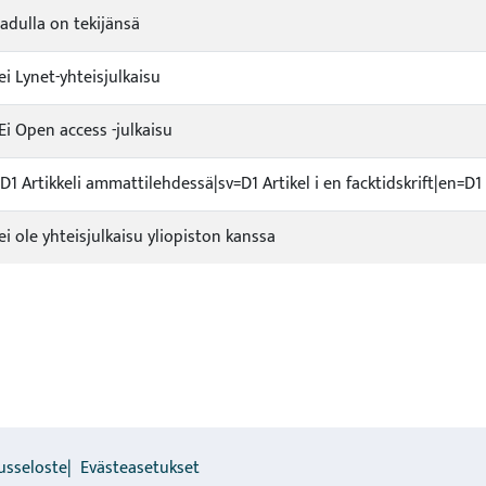
adulla on tekijänsä
ei Lynet-yhteisjulkaisu
Ei Open access -julkaisu
=D1 Artikkeli ammattilehdessä|sv=D1 Artikel i en facktidskrift|en=D1 
ei ole yhteisjulkaisu yliopiston kanssa
usseloste
Evästeasetukset