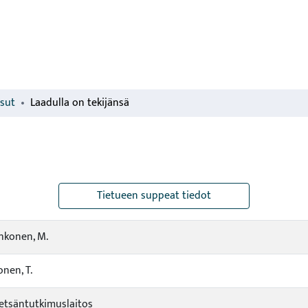
isut
Laadulla on tekijänsä
Tietueen suppeat tiedot
hkonen, M.
onen, T.
tsäntutkimuslaitos