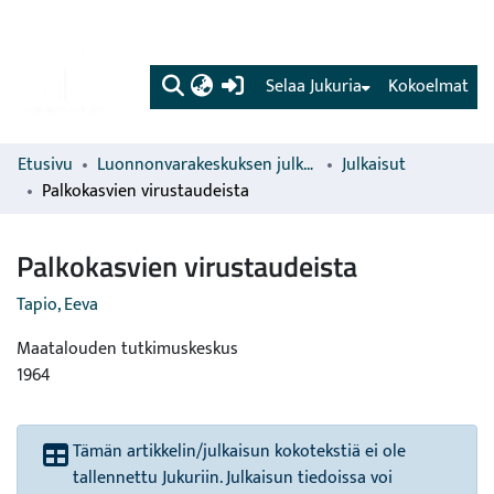
(current)
Selaa Jukuria
Kokoelmat
Etusivu
Luonnonvarakeskuksen julkaisut
Julkaisut
Palkokasvien virustaudeista
Palkokasvien virustaudeista
Tapio, Eeva
Maatalouden tutkimuskeskus
1964
Tämän artikkelin/julkaisun kokotekstiä ei ole
tallennettu Jukuriin. Julkaisun tiedoissa voi