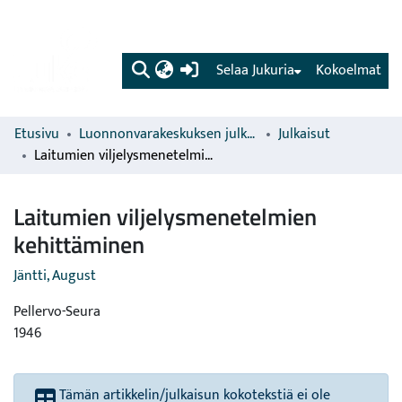
(current)
Selaa Jukuria
Kokoelmat
Etusivu
Luonnonvarakeskuksen julkaisut
Julkaisut
Laitumien viljelysmenetelmien kehittäminen
Laitumien viljelysmenetelmien
kehittäminen
Jäntti, August
Pellervo-Seura
1946
Tämän artikkelin/julkaisun kokotekstiä ei ole