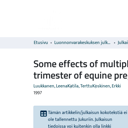
Etusivu
Luonnonvarakeskuksen julkaisut
Julka
Some effects of multip
trimester of equine pr
Luukkanen, Leena
Katila, Terttu
Koskinen, Erkki
1997
Tämän artikkelin/julkaisun kokotekstiä ei
ole tallennettu Jukuriin. Julkaisun
tiedoissa voi kuitenkin olla linkki