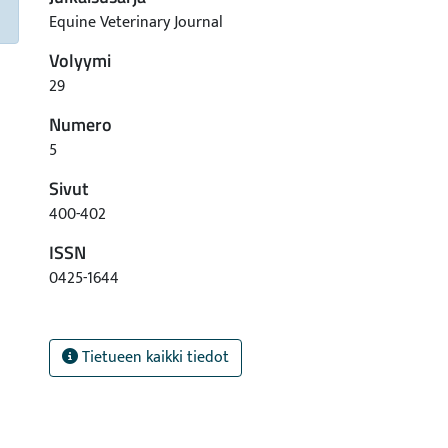
Equine Veterinary Journal
Volyymi
29
Numero
5
Sivut
400-402
ISSN
0425-1644
Tietueen kaikki tiedot