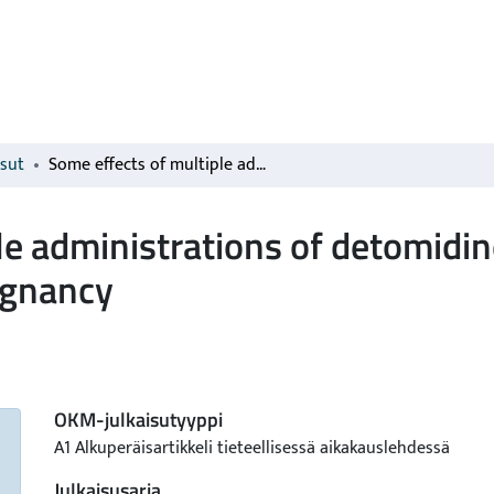
isut
Some effects of multiple administrations of detomidine during the last trimester of equine pregnancy
le administrations of detomidin
egnancy
OKM-julkaisutyyppi
A1 Alkuperäisartikkeli tieteellisessä aikakauslehdessä
Julkaisusarja