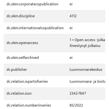
dc.okm.corporatecopublication
ei
dc.okm.discipline
4112
dc.okm.internationalcopublication
ei
1 = Open access -julkai
dc.okm.openaccess
ilmestynyt julkaisu
dc.okm.selfarchived
ei
dc.publisher
Luonnonvarakeskus
dc.relation.ispartofseries
Luonnonvara- ja biotal
dc.relation.issn
2342-7647
dc.relation.numberinseries
85/2022