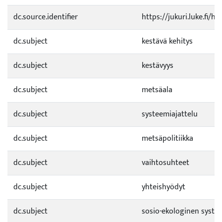
dc.source.identifier
https://jukuri.luke.fi/
dc.subject
kestävä kehitys
dc.subject
kestävyys
dc.subject
metsäala
dc.subject
systeemiajattelu
dc.subject
metsäpolitiikka
dc.subject
vaihtosuhteet
dc.subject
yhteishyödyt
dc.subject
sosio-ekologinen syste