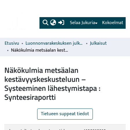
(current)
Selaa Jukuria
Kokoelmat
Etusivu
Luonnonvarakeskuksen julkaisut
Julkaisut
Näkökulmia metsäalan kestävyyskeskusteluun – Systeeminen lähestymistapa : Synteesiraportti
Näkökulmia metsäalan
kestävyyskeskusteluun –
Systeeminen lähestymistapa :
Synteesiraportti
Tietueen suppeat tiedot