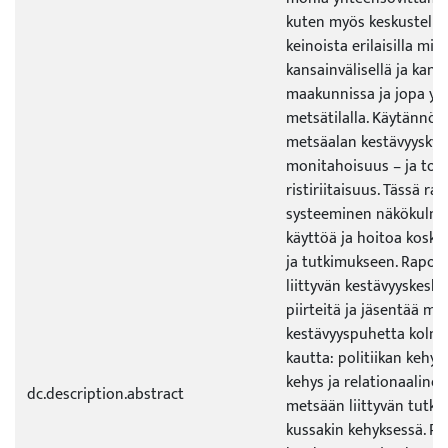
kuten myös keskustelu
keinoista erilaisilla mit
kansainvälisellä ja kansal
maakunnissa ja jopa yks
metsätilalla. Käytännö
metsäalan kestävyysky
monitahoisuus – ja toi
ristiriitaisuus. Tässä ra
systeeminen näkökulma
käyttöä ja hoitoa kosk
ja tutkimukseen. Raport
liittyvän kestävyyskesku
piirteitä ja jäsentää me
kestävyyspuhetta kolme
kautta: politiikan kehys
kehys ja relationaalinen
dc.description.abstract
metsään liittyvän tutki
kussakin kehyksessä. Po