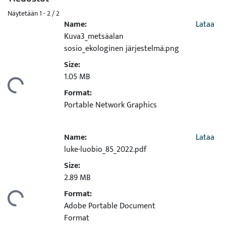
Näytetään
1 - 2 / 2
Name:
Lataa
Kuva3_metsäalan
sosio_ekologinen järjestelmä.png
Size:
ataan...
1.05 MB
Format:
Portable Network Graphics
Name:
Lataa
luke-luobio_85_2022.pdf
Size:
2.89 MB
ataan...
Format:
Adobe Portable Document
Format