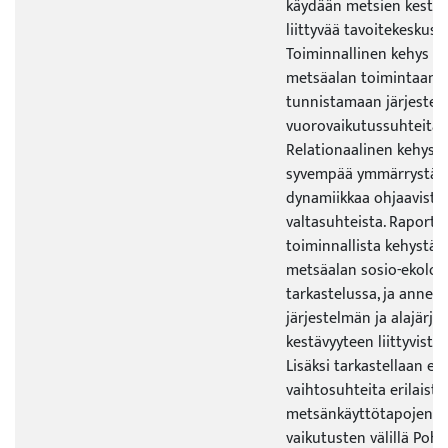
käydään metsien kestä
liittyvää tavoitekeskust
Toiminnallinen kehys a
metsäalan toimintaan j
tunnistamaan järjestelm
vuorovaikutussuhteita eri
Relationaalinen kehys 
syvempää ymmärrystä 
dynamiikkaa ohjaavista 
valtasuhteista. Raporti
toiminnallista kehystä
metsäalan sosio-ekolog
tarkastelussa, ja annet
järjestelmän ja alajärje
kestävyyteen liittyvistä
Lisäksi tarkastellaan eri
vaihtosuhteita erilaiste
metsänkäyttötapojen ja
vaikutusten välillä Poh