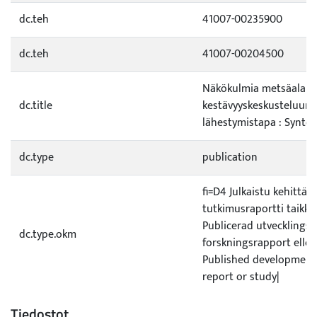
dc.teh
41007-00235900
dc.teh
41007-00204500
Näkökulmia metsäalan
dc.title
kestävyyskeskusteluun 
lähestymistapa : Syntee
dc.type
publication
fi=D4 Julkaistu kehittämi
tutkimusraportti taikka
Publicerad utvecklings e
dc.type.okm
forskningsrapport elle
Published development 
report or study|
Tiedostot