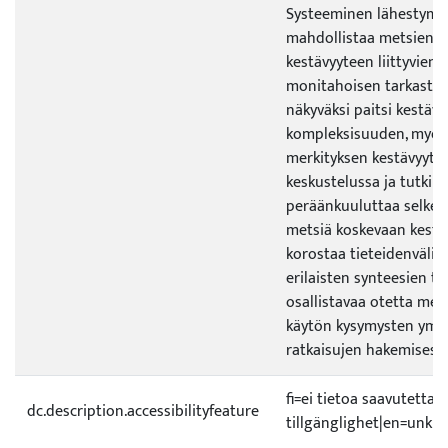
Systeeminen lähestymi
mahdollistaa metsien k
kestävyyteen liittyvien
monitahoisen tarkastel
näkyväksi paitsi kestäv
kompleksisuuden, myös
merkityksen kestävyytt
keskustelussa ja tutkim
peräänkuuluttaa selke
metsiä koskevaan kestä
korostaa tieteidenvälis
erilaisten synteesien tä
osallistavaa otetta met
käytön kysymysten ymm
ratkaisujen hakemisessa
fi=ei tietoa saavutetta
dc.description.accessibilityfeature
tillgänglighet|en=unkno