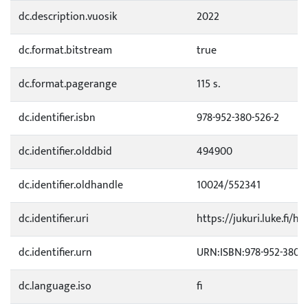
dc.description.vuosik
2022
dc.format.bitstream
true
dc.format.pagerange
115 s.
dc.identifier.isbn
978-952-380-526-2
dc.identifier.olddbid
494900
dc.identifier.oldhandle
10024/552341
dc.identifier.uri
https://jukuri.luke.fi/h
dc.identifier.urn
URN:ISBN:978-952-380-5
dc.language.iso
fi