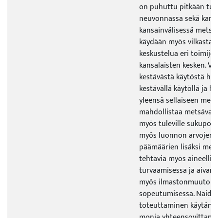
on puhuttu pitkään tut
neuvonnassa sekä kansal
kansainvälisessä metsäpo
käydään myös vilkasta j
keskustelua eri toimijoi
kansalaisten kesken. Va
kestävästä käytöstä hi
kestävällä käytöllä ja ho
yleensä sellaiseen mets
mahdollistaa metsävaro
myös tuleville sukupolvi
myös luonnon arvojen s
päämäärien lisäksi met
tehtäviä myös aineellis
turvaamisessa ja aivan 
myös ilmastonmuutoksen
sopeutumisessa. Näiden
toteuttaminen käytännö
monia yhteensovittamis