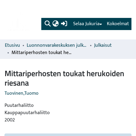
(current)
Selaa Jukuria
Kokoelmat
Etusivu
Luonnonvarakeskuksen julkaisut
Julkaisut
Mittariperhosten toukat herukoiden riesana
Mittariperhosten toukat herukoiden
riesana
Tuovinen,Tuomo
Puutarhaliitto
Kauppapuutarhaliitto
2002