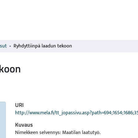
isut
Ryhdyttiinpä laadun tekoon
ekoon
URI
http://www.mela.fi/tt_jopassivu.asp?path=694;1654;1686;
Kuvaus
Nimekkeen selvennys: Maatilan laatutyö.