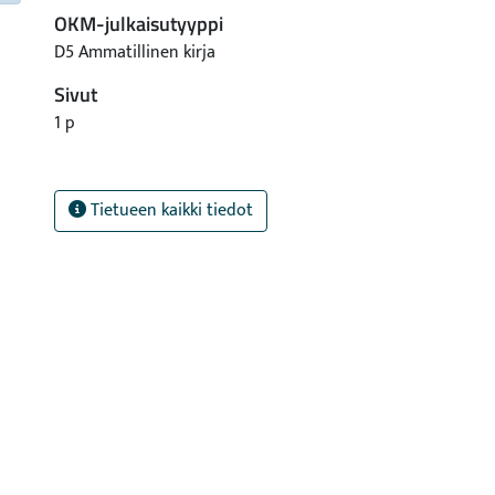
OKM-julkaisutyyppi
D5 Ammatillinen kirja
Sivut
1 p
Tietueen kaikki tiedot