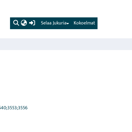
(current)
Selaa Jukuria
Kokoelmat
3540;3553;3556