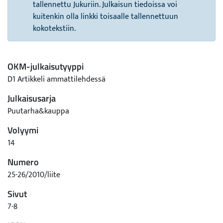
tallennettu Jukuriin. Julkaisun tiedoissa voi
kuitenkin olla linkki toisaalle tallennettuun
kokotekstiin.
OKM-julkaisutyyppi
D1 Artikkeli ammattilehdessä
Julkaisusarja
Puutarha&kauppa
Volyymi
14
Numero
25-26/2010/liite
Sivut
7-8