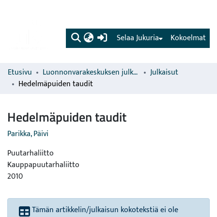
(current)
Selaa Jukuria
Kokoelmat
Etusivu
Luonnonvarakeskuksen julkaisut
Julkaisut
Hedelmäpuiden taudit
Hedelmäpuiden taudit
Parikka, Päivi
Puutarhaliitto
Kauppapuutarhaliitto
2010
Tämän artikkelin/julkaisun kokotekstiä ei ole