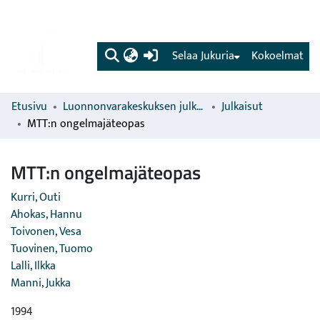
(current)
Selaa Jukuria
Kokoelmat
Etusivu
Luonnonvarakeskuksen julkaisut
Julkaisut
MTT:n ongelmajäteopas
MTT:n ongelmajäteopas
Kurri, Outi
Ahokas, Hannu
Toivonen, Vesa
Tuovinen, Tuomo
Lalli, Ilkka
Manni, Jukka
1994