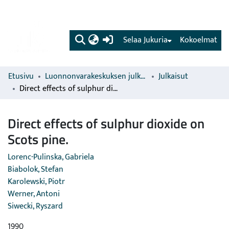
(current)
Selaa Jukuria
Kokoelmat
Etusivu
Luonnonvarakeskuksen julkaisut
Julkaisut
Direct effects of sulphur dioxide on Scots pine.
Direct effects of sulphur dioxide on
Scots pine.
Lorenc-Pulinska, Gabriela
Biabolok, Stefan
Karolewski, Piotr
Werner, Antoni
Siwecki, Ryszard
1990