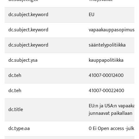
dc.subject.keyword
EU
dc.subject.keyword
vapaakauppasopimus
dc.subject.keyword
sääntelypolitiikka
dc.subject.ysa
kauppapolitiikka
dc.teh
41007-00012400
dc.teh
41007-00022400
EU:n ja USA:n vapaaka
dc.title
junnaavat paikallaan
dc.type.oa
0 Ei Open access -julkai