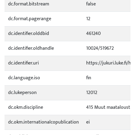
dc.format.bitstream
false
dc.format.pagerange
12
dc.identifier.olddbid
461240
dc.identifier.oldhandle
10024/519672
dc.identifier.uri
https://jukuri.luke.fi/h
dc.language.iso
fin
dc.lukeperson
12012
dc.okm.discipline
415 Muut maataloustie
dc.okm.internationalcopublication
ei