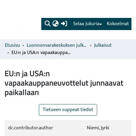
(current)
Selaa Jukuria
Kokoelmat
Etusivu
Luonnonvarakeskuksen julkaisut
Julkaisut
EU:n ja USA:n vapaakauppaneuvottelut junnaavat paikallaan
EU:n ja USA:n
vapaakauppaneuvottelut junnaavat
paikallaan
Tietueen suppeat tiedot
dc.contributor.author
Niemi, Jyrki