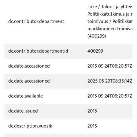
Luke / Talous ja yhteisk
Politiikkatutkimus ja m
dc.contributor.department
toimivuus / Politiikkatu
markkinoiden toimivuus
(400299)
dc.contributor.departmentid
400299
dc.date.accessioned
2015-09-24T06:20:57Z
dc.date.accessioned
2025-05-29T08:35:14Z
dc.date.available
2015-09-24T06:20:57Z
dc.date.issued
2015
dc.description.vuosik
2015