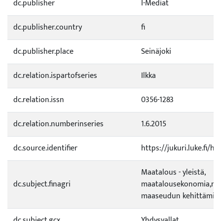
dc.publisher
I-Mediat
dc.publisher.country
fi
dc.publisher.place
Seinäjoki
dc.relation.ispartofseries
Ilkka
dc.relation.issn
0356-1283
dc.relation.numberinseries
1.6.2015
dc.source.identifier
https://jukuri.luke.fi/
Maatalous - yleistä,
dc.subject.finagri
maatalousekonomia,ma
maaseudun kehittämin
dc.subject.gcx
Yhdysvallat