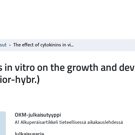
isut
The effect of cytokinins in vitro on the growth and development of Elatior begonias (Begonia Elatior-hybr.)
s in vitro on the growth and de
ior-hybr.)
OKM-julkaisutyyppi
A1 Alkuperäisartikkeli tieteellisessä aikakauslehdessä
Julkaisusarja