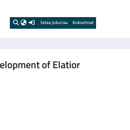
(current)
Selaa Jukuria
Kokoelmat
velopment of Elatior